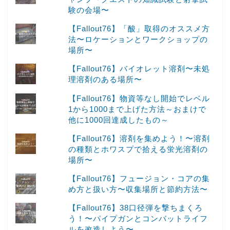
験の会場〜
【Fallout76】「酸」取得のオススメ方
法〜ロケーションとワークショップの
場所〜
【Fallout76】バイオレット溶剤〜未処
理溶剤のある場所〜
【Fallout76】物資等なし開始でレベル
1から1000まで上げた方法～おまけで
他に1000回達成したもの～
【Fallout76】溶剤を集めよう！〜溶剤
の種類とホワスプで拾える蛍光溶剤の
場所〜
【Fallout76】フュージョン・コアの集
め方と扱い方〜収集場所と節約方法〜
【Fallout76】38口径弾を撃ちまくろ
う！〜パイプガンとコンバットライフ
ルを改造しよう〜