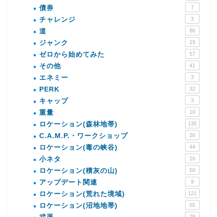
債券
7
チャレンジ
3
道
86
ジャンク
19
ゼロから始めてみた
57
その他
41
エネミー
3
PERK
32
キャップ
3
重量
10
ロケーション(森林地帯)
135
C.A.M.P.・ワークショップ
26
ロケーション(毒の峡谷)
44
小ネタ
16
ロケーション(積灰の山)
50
アップデート関連
9
ロケーション(荒れた境域)
121
ロケーション(沼地地帯)
55
28