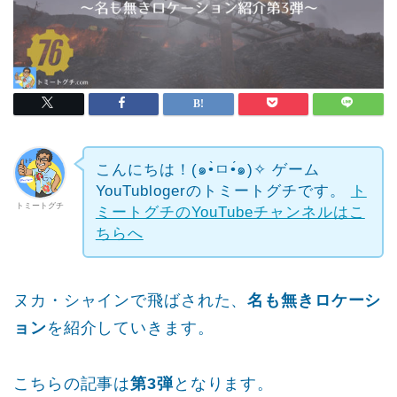
こんにちは！(๑•̀ㅁ•́๑)✧
ゲーム
YouTublogerのトミートグチです。
ト
トミートグチ
ミートグチのYouTubeチャンネルはこ
ちらへ
ヌカ・シャインで飛ばされた、
名も無きロケーシ
ョン
を紹介していきます。
こちらの記事は
第3弾
となります。