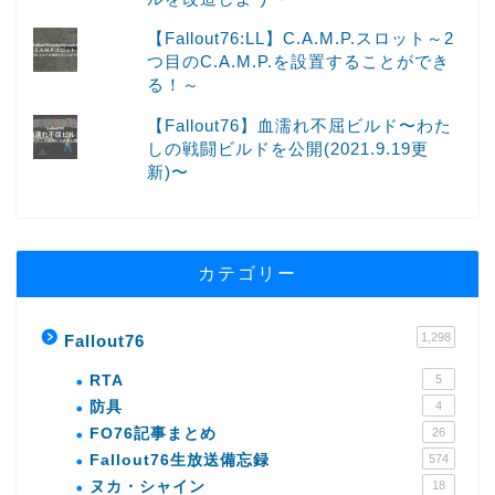
【Fallout76:LL】C.A.M.P.スロット～2
つ目のC.A.M.P.を設置することができ
る！～
【Fallout76】血濡れ不屈ビルド〜わた
しの戦闘ビルドを公開(2021.9.19更
新)〜
カテゴリー
1,298
Fallout76
RTA
5
防具
4
FO76記事まとめ
26
Fallout76生放送備忘録
574
ヌカ・シャイン
18