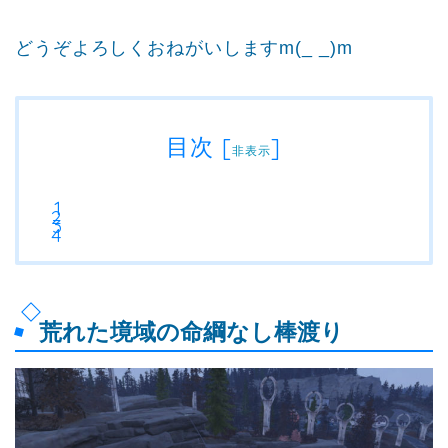
どうぞよろしくおねがいしますm(_ _)m
目次
[
]
非表示
荒れた境域の命綱なし棒渡り