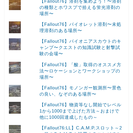
【Fallout76】溶剤を集めよう！〜溶剤
の種類とホワスプで拾える蛍光溶剤の
場所〜
【Fallout76】バイオレット溶剤〜未処
理溶剤のある場所〜
【Fallout76】パイオニアスカウトのキ
ャンプ〜クエストの知識試験と射撃試
験の会場〜
【Fallout76】「酸」取得のオススメ方
法〜ロケーションとワークショップの
場所〜
【Fallout76】モノンガー観測所〜景色
の良い、なぞのある場所〜
【Fallout76】物資等なし開始でレベル
1から1000まで上げた方法～おまけで
他に1000回達成したもの～
【Fallout76:LL】C.A.M.P.スロット～2