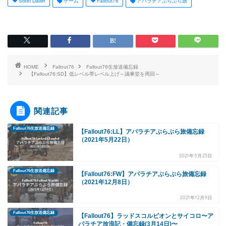
Steel Dawn
ゲーム
Fallout76
アパラチアぶらぶら旅
HOME
Fallout76
Fallout76生放送備忘録
【Fallout76:SD】低レベル帯レベル上げ～議事堂を周回～
関連記事
Fallout76生放送備忘録
【Fallout76:LL】アパラチアぶらぶら旅備忘録
（2021年5月22日）
2021年5月23日
Fallout76生放送備忘録
【Fallout76:FW】アパラチアぶらぶら旅備忘録
（2021年12月8日）
2021年12月9日
Fallout76生放送備忘録
【Fallout76】ラッドスコルピオンとサイコロ〜ア
パラチア放浪記・備忘録(3月14日)〜