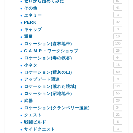
ゼロから始めてみた
57
その他
41
エネミー
3
PERK
32
キャップ
3
重量
10
ロケーション(森林地帯)
135
C.A.M.P.・ワークショップ
26
ロケーション(毒の峡谷)
44
小ネタ
16
ロケーション(積灰の山)
50
アップデート関連
9
ロケーション(荒れた境域)
121
ロケーション(沼地地帯)
55
武器
28
ロケーション(クランベリー湿原)
34
クエスト
22
戦闘ビルド
6
サイドクエスト
3