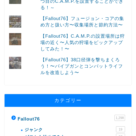
つ目のC.A.M.P.を設置することができ
る！～
【Fallout76】フュージョン・コアの集
め方と扱い方〜収集場所と節約方法〜
【Fallout76】C.A.M.P.の設置場所は狩
場の近く〜人気の狩場をピックアップ
してみた！〜
【Fallout76】38口径弾を撃ちまくろ
う！〜パイプガンとコンバットライフ
ルを改造しよう〜
カテゴリー
1,298
Fallout76
ジャンク
19