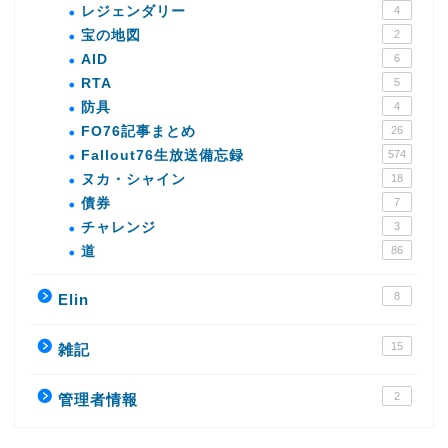
レジェンダリー
4
宝の地図
2
AID
6
RTA
5
防具
4
FO76記事まとめ
26
Fallout76生放送備忘録
574
ヌカ・シャイン
18
債券
7
チャレンジ
3
道
86
8
Elin
15
雑記
2
管理者情報