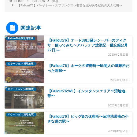
HOME
Fallout76
武器
【Fallout76】バークレー・スプリングス〜有名な城がある縦長の大きな町〜
関連記事
Fallout76生放送備忘録
【Fallout76】オート38口径レシーバーのフィク
サー使ってみた〜アパラチア放浪記・備忘録(2月
22日)～
2020年2月23日
ロケーション(沼地地帯)
【Fallout76】ホークの避難所〜民間人の避難所だ
った洞窟〜
2019年9月6日
ロケーション(沼地地帯)
【Fallout76:WL】インスタンスエリア〜沼地地
帯〜
2020年5月22日
ロケーション(沼地地帯)
【Fallout76】ビッグBの休憩所〜沼地地帯南の小
さな道の駅〜
2019年12月21日