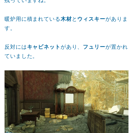
残っていますね。
暖炉用に積まれている
木材
と
ウィスキー
がありま
す。
反対には
キャビネット
があり、
フュリー
が置かれ
ていました。