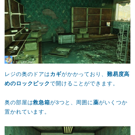
レジの奥のドアは
カギ
がかかっており、
難易度高
めのロックピック
で開けることができます。
奥の部屋は
救急箱
が3つと、周囲に
薬
がいくつか
置かれています。