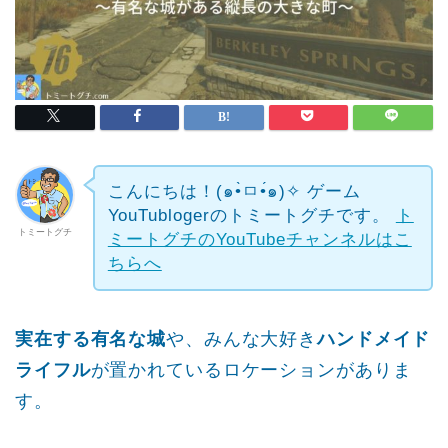
こんにちは！(๑•̀ㅁ•́๑)✧
ゲーム
YouTublogerのトミートグチです。
ト
トミートグチ
ミートグチのYouTubeチャンネルはこ
ちらへ
実在する有名な城
や、みんな大好き
ハンドメイド
ライフル
が置かれているロケーションがありま
す。