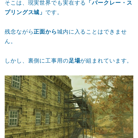
そこは、現実世界でも実在する
「バークレー・ス
プリングス城」
です。
残念ながら
正面から
城内に入ることはできませ
ん。
しかし、裏側に工事用の
足場
が組まれています。