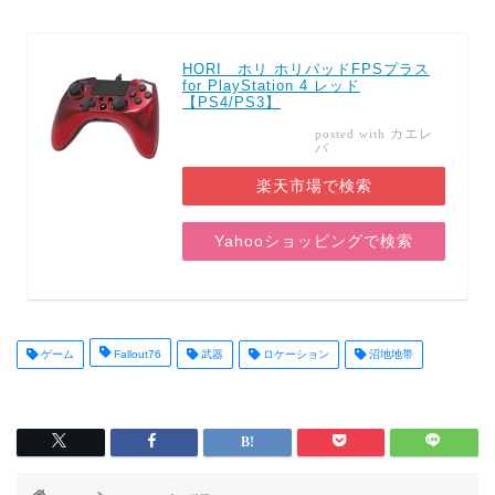
HORI ホリ ホリパッドFPSプラス
for PlayStation 4 レッド
【PS4/PS3】
カエレ
posted with
バ
楽天市場で検索
Yahooショッピングで検索
ゲーム
Fallout76
武器
ロケーション
沼地地帯