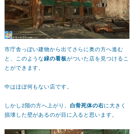
市庁舎っぽい建物から出てさらに奥の方へ進む
と、このような
緑の看板
がついた店を見つけるこ
とができます。
中はほぼ何もない店です。
しかし2階の方へ上がり、
白骨死体の右
に大きく
損壊した壁があるのが目に入ると思います。