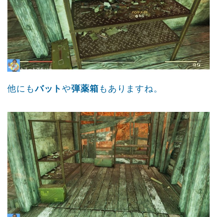
他にも
バット
や
弾薬箱
もありますね。