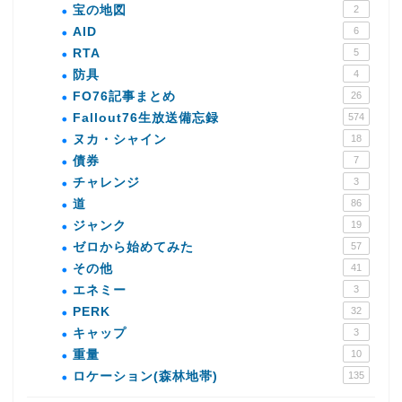
宝の地図
2
AID
6
RTA
5
防具
4
FO76記事まとめ
26
Fallout76生放送備忘録
574
ヌカ・シャイン
18
債券
7
チャレンジ
3
道
86
ジャンク
19
ゼロから始めてみた
57
その他
41
エネミー
3
PERK
32
キャップ
3
重量
10
ロケーション(森林地帯)
135