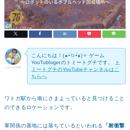
こんにちは！(๑•̀ㅁ•́๑)✧
ゲーム
YouTublogerのトミートグチです。
ト
トミートグチ
ミートグチのYouTubeチャンネルはこ
ちらへ
ワトガ駅から南にさまよっていると見つけること
のできるロケーションです。
軍関係の基地には落ちているといわれる
「耐衝撃