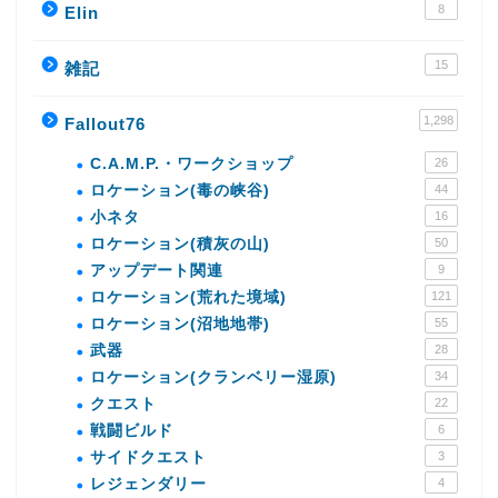
8
Elin
15
雑記
1,298
Fallout76
C.A.M.P.・ワークショップ
26
ロケーション(毒の峡谷)
44
小ネタ
16
ロケーション(積灰の山)
50
アップデート関連
9
ロケーション(荒れた境域)
121
ロケーション(沼地地帯)
55
武器
28
ロケーション(クランベリー湿原)
34
クエスト
22
戦闘ビルド
6
サイドクエスト
3
レジェンダリー
4