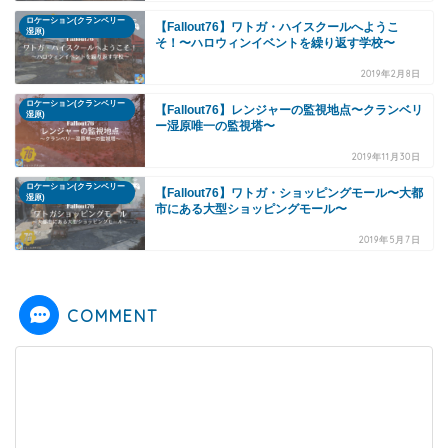
ロケーション(クランベリー
【Fallout76】ワトガ・ハイスクールへようこ
湿原)
そ！〜ハロウィンイベントを繰り返す学校〜
2019年2月8日
ロケーション(クランベリー
【Fallout76】レンジャーの監視地点〜クランベリ
湿原)
ー湿原唯一の監視塔〜
2019年11月30日
ロケーション(クランベリー
【Fallout76】ワトガ・ショッピングモール〜大都
湿原)
市にある大型ショッピングモール〜
2019年5月7日
COMMENT