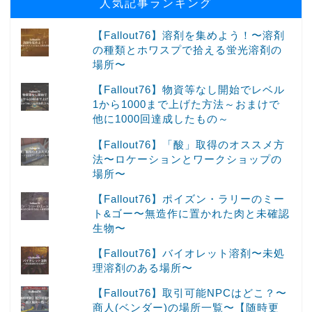
人気記事ランキング
【Fallout76】溶剤を集めよう！〜溶剤
の種類とホワスプで拾える蛍光溶剤の
場所〜
【Fallout76】物資等なし開始でレベル
1から1000まで上げた方法～おまけで
他に1000回達成したもの～
【Fallout76】「酸」取得のオススメ方
法〜ロケーションとワークショップの
場所〜
【Fallout76】ポイズン・ラリーのミー
ト&ゴー〜無造作に置かれた肉と未確認
生物〜
【Fallout76】バイオレット溶剤〜未処
理溶剤のある場所〜
【Fallout76】取引可能NPCはどこ？〜
商人(ベンダー)の場所一覧〜【随時更