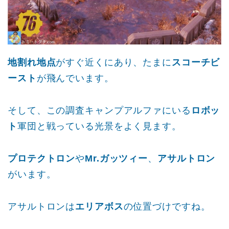
地割れ地点
がすぐ近くにあり、たまに
スコーチビ
ースト
が飛んでいます。
そして、この調査キャンプアルファにいる
ロボッ
ト
軍団と戦っている光景をよく見ます。
プロテクトロン
や
Mr.ガッツィー
、
アサルトロン
がいます。
アサルトロンは
エリアボス
の位置づけですね。