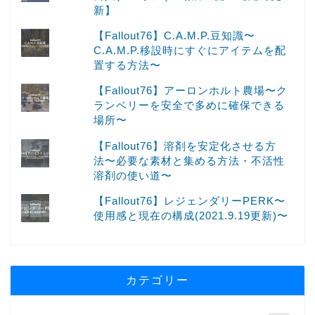
新】
【Fallout76】C.A.M.P.豆知識〜
C.A.M.P.移設時にすぐにアイテムを配
置する方法〜
【Fallout76】アーロンホルト農場〜ク
ランベリーを安全で多めに確保できる
場所〜
【Fallout76】溶剤を安定化させる方
法〜必要な素材と集める方法・不活性
溶剤の使い道〜
【Fallout76】レジェンダリーPERK〜
使用感と現在の構成(2021.9.19更新)〜
カテゴリー