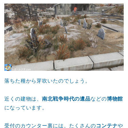
落ちた種から芽吹いたのでしょう。
近くの建物は、
南北戦争時代の遺品
などの
博物館
になっています。
受付のカウンター裏には、たくさんの
コンテナ
や