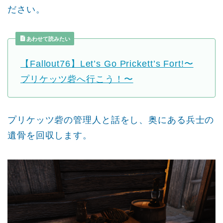
ださい。
あわせて読みたい
【Fallout76】Let’s Go Prickett’s Fort!〜
プリケッツ砦へ行こう！〜
プリケッツ砦の管理人と話をし、奥にある兵士の
遺骨を回収します。