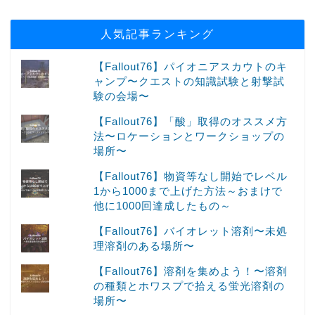
人気記事ランキング
【Fallout76】パイオニアスカウトのキ
ャンプ〜クエストの知識試験と射撃試
験の会場〜
【Fallout76】「酸」取得のオススメ方
法〜ロケーションとワークショップの
場所〜
【Fallout76】物資等なし開始でレベル
1から1000まで上げた方法～おまけで
他に1000回達成したもの～
【Fallout76】バイオレット溶剤〜未処
理溶剤のある場所〜
【Fallout76】溶剤を集めよう！〜溶剤
の種類とホワスプで拾える蛍光溶剤の
場所〜