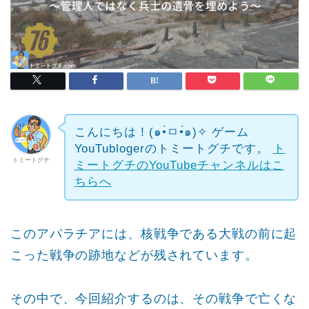
こんにちは！(๑•̀ㅁ•́๑)✧
ゲーム
YouTublogerのトミートグチです。
ト
トミートグチ
ミートグチのYouTubeチャンネルはこ
ちらへ
このアパラチアには、核戦争である大戦の前に起
こった戦争の跡地などが残されています。
その中で、今回紹介するのは、その戦争で亡くな