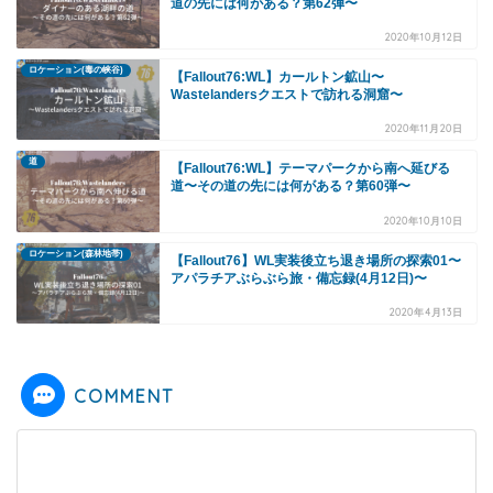
道の先には何がある？第62弾〜
2020年10月12日
ロケーション(毒の峡谷)
【Fallout76:WL】カールトン鉱山〜
Wastelandersクエストで訪れる洞窟〜
2020年11月20日
道
【Fallout76:WL】テーマパークから南へ延びる
道〜その道の先には何がある？第60弾〜
2020年10月10日
ロケーション(森林地帯)
【Fallout76】WL実装後立ち退き場所の探索01〜
アパラチアぶらぶら旅・備忘録(4月12日)〜
2020年4月13日
COMMENT