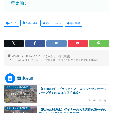
時更新】
ゲーム
Fallout76
ロケーション
毒の峡谷
HOME
Fallout76
ロケーション(毒の峡谷)
【Fallout76】フィルーピー戦場墓地〜管理人ではなく兵士の遺骨を埋めよう〜
関連記事
ロケーション(毒の峡谷)
【Fallout76】ブラックベア・ロッジ〜水のテーマ
パーク近くの大きな宿泊施設〜
2019年12月28日
ロケーション(毒の峡谷)
【Fallout76:WL】ダイナーのある湖畔の道〜その