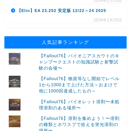
2026年2月25日
【Elin】EA 23.252 安定版 12/22～24 2025
2026年2月25日
人気記事ランキング
【Fallout76】パイオニアスカウトのキ
ャンプ〜クエストの知識試験と射撃試
験の会場〜
【Fallout76】物資等なし開始でレベル
1から1000まで上げた方法～おまけで
他に1000回達成したもの～
【Fallout76】バイオレット溶剤〜未処
理溶剤のある場所〜
【Fallout76】溶剤を集めよう！〜溶剤
の種類とホワスプで拾える蛍光溶剤の
場所〜