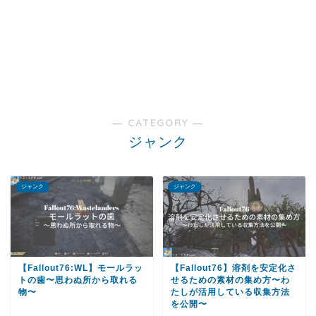
― CATEGORY ―
ジャンク
ジャンク
ジャンク
【Fallout76:WL】モールラッ
【Fallout76】溶剤を安定化さ
トの歯〜思わぬ所から取れる
せるための素材の集め方〜わ
物〜
たしが活用している収集方法
を公開〜