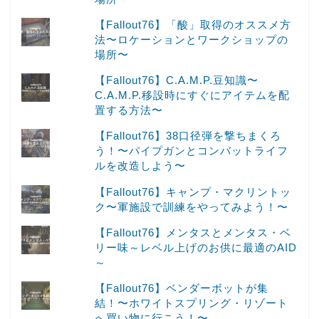
【Fallout76】「酸」取得のオススメ方
法〜ロケーションとワークショップの
場所〜
【Fallout76】C.A.M.P.豆知識〜
C.A.M.P.移設時にすぐにアイテムを配
置する方法〜
【Fallout76】38口径弾を撃ちまくろ
う！〜パイプガンとコンバットライフ
ルを改造しよう〜
【Fallout76】キャンプ・マクリントッ
ク〜軍施設で訓練をやってみよう！〜
【Fallout76】メンタスとメンタス・ベ
リー味～レベル上げのお供に最適のAID
～
【Fallout76】ベンダーボットが集
結！〜ホワイトスプリング・リゾート
へ買い物に行こう！〜