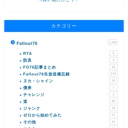
カテゴリー
1,298
Fallout76
RTA
5
防具
4
FO76記事まとめ
26
Fallout76生放送備忘録
574
ヌカ・シャイン
18
債券
7
チャレンジ
3
道
86
ジャンク
19
ゼロから始めてみた
57
その他
41