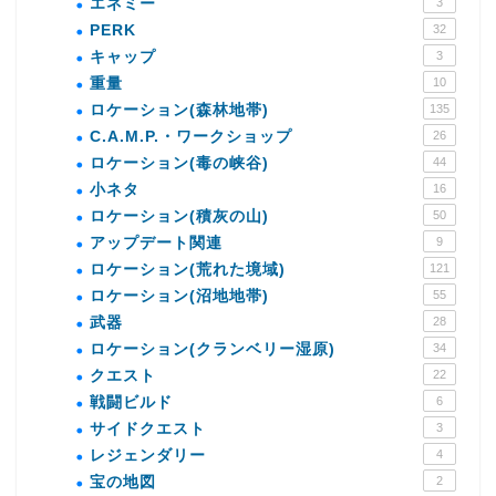
エネミー
3
PERK
32
キャップ
3
重量
10
ロケーション(森林地帯)
135
C.A.M.P.・ワークショップ
26
ロケーション(毒の峡谷)
44
小ネタ
16
ロケーション(積灰の山)
50
アップデート関連
9
ロケーション(荒れた境域)
121
ロケーション(沼地地帯)
55
武器
28
ロケーション(クランベリー湿原)
34
クエスト
22
戦闘ビルド
6
サイドクエスト
3
レジェンダリー
4
宝の地図
2