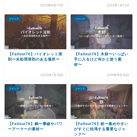
2020年8月17日
2020年1月11日
ジャンク
ジャンク
【Fallout76】バイオレット溶
【Fallout76】木材〜いっぱい
剤〜未処理溶剤のある場所〜
手に入るけど何かと使う素
材〜
2020年1月10日
2019年8月16日
ジャンク
ジャンク
【Fallout76】銅〜導線やパワ
【Fallout76】鉄〜集めやすい
ーアーマーの素材〜
がすぐに枯渇する重要なジャ
ンク〜