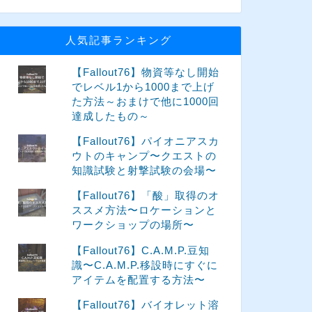
人気記事ランキング
【Fallout76】物資等なし開始
でレベル1から1000まで上げ
た方法～おまけで他に1000回
達成したもの～
【Fallout76】パイオニアスカ
ウトのキャンプ〜クエストの
知識試験と射撃試験の会場〜
【Fallout76】「酸」取得のオ
ススメ方法〜ロケーションと
ワークショップの場所〜
【Fallout76】C.A.M.P.豆知
識〜C.A.M.P.移設時にすぐに
アイテムを配置する方法〜
【Fallout76】バイオレット溶