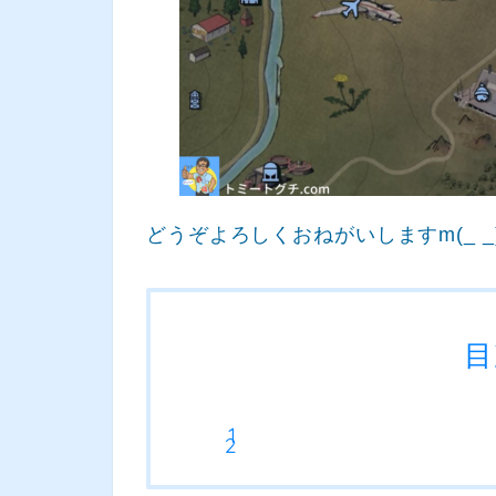
どうぞよろしくおねがいしますm(_ _
目