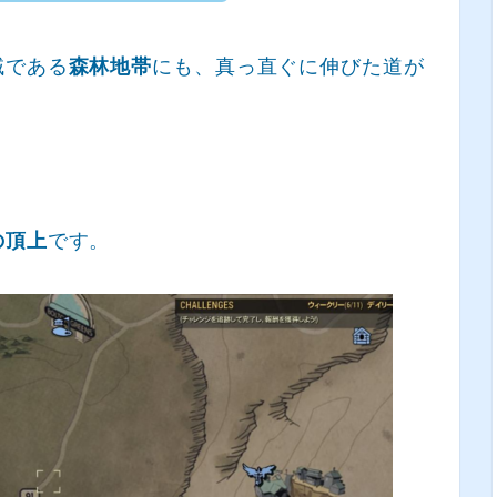
域である
森林地帯
にも、真っ直ぐに伸びた道が
の頂上
です。