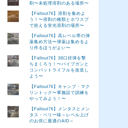
剤〜未処理溶剤のある場所〜
【Fallout76】溶剤を集めよ
う！〜溶剤の種類とホワスプ
で拾える蛍光溶剤の場所〜
【Fallout76】高レベル帯の弾
薬集め方法〜弾薬は集めるよ
り作るほうがよい〜
【Fallout76】38口径弾を撃
ちまくろう！〜パイプガンと
コンバットライフルを改造し
よう〜
【Fallout76】キャンプ・マク
リントック〜軍施設で訓練を
やってみよう！〜
【Fallout76】メンタスとメン
タス・ベリー味～レベル上げ
のお供に最適のAID～