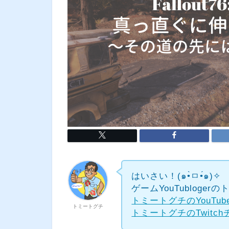
はいさい！(๑•̀ㅁ•́๑)✧
ゲームYouTubloge
トミートグチのYouTu
トミートグチ
トミートグチのTwitc