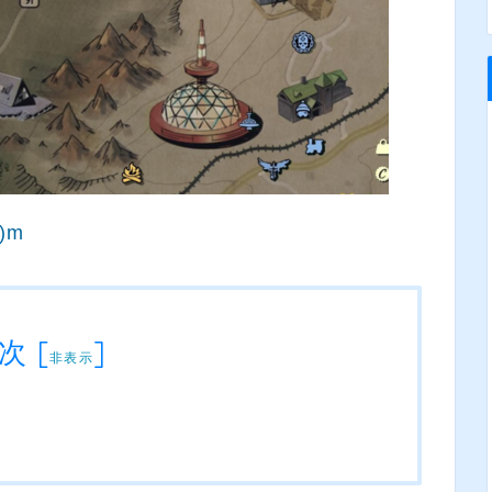
)m
次
[
]
非表示