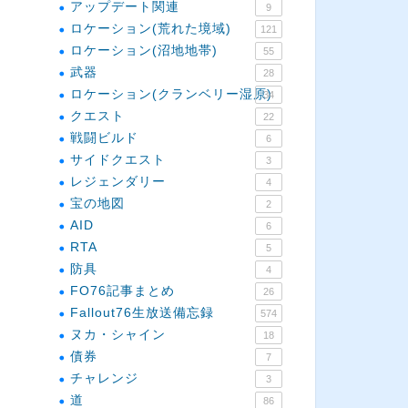
アップデート関連
9
ロケーション(荒れた境域)
121
ロケーション(沼地地帯)
55
武器
28
ロケーション(クランベリー湿原)
34
クエスト
22
戦闘ビルド
6
サイドクエスト
3
レジェンダリー
4
宝の地図
2
AID
6
RTA
5
防具
4
FO76記事まとめ
26
Fallout76生放送備忘録
574
ヌカ・シャイン
18
債券
7
チャレンジ
3
道
86