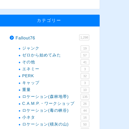
カテゴリー
Fallout76
1,298
ジャンク
19
ゼロから始めてみた
57
その他
41
エネミー
3
PERK
32
キャップ
3
重量
10
ロケーション(森林地帯)
135
C.A.M.P.・ワークショップ
26
ロケーション(毒の峡谷)
44
小ネタ
16
ロケーション(積灰の山)
50