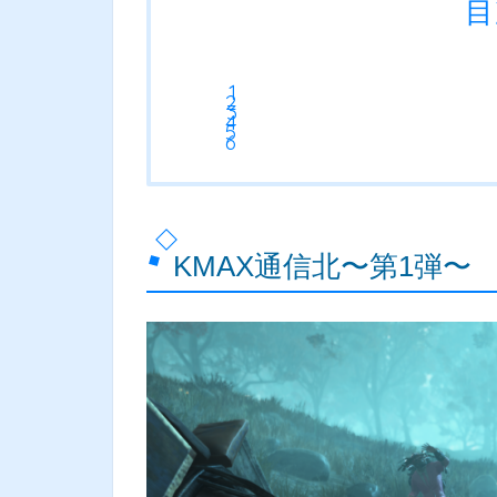
目
KMAX通信北〜第1弾〜