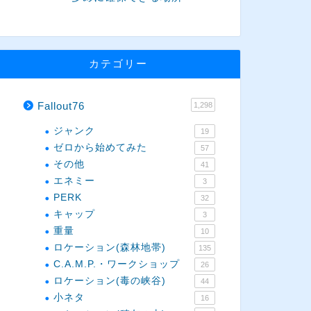
カテゴリー
Fallout76
1,298
ジャンク
19
ゼロから始めてみた
57
その他
41
エネミー
3
PERK
32
キャップ
3
重量
10
ロケーション(森林地帯)
135
C.A.M.P.・ワークショップ
26
ロケーション(毒の峡谷)
44
小ネタ
16