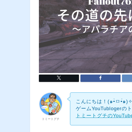
こんにちは！(๑•̀ㅁ•́๑)
ゲームYouTubloge
トミートグチのYouTu
トミートグチ