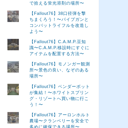
で拾える蛍光溶剤の場所〜
【Fallout76】38口径弾を撃
ちまくろう！〜パイプガンと
コンバットライフルを改造し
よう〜
【Fallout76】C.A.M.P.豆知
識〜C.A.M.P.移設時にすぐに
アイテムを配置する方法〜
【Fallout76】モノンガー観測
所〜景色の良い、なぞのある
場所〜
【Fallout76】ベンダーボット
が集結！〜ホワイトスプリン
グ・リゾートへ買い物に行こ
う！〜
【Fallout76】アーロンホルト
農場〜クランベリーを安全で
多めに確保できる場所〜