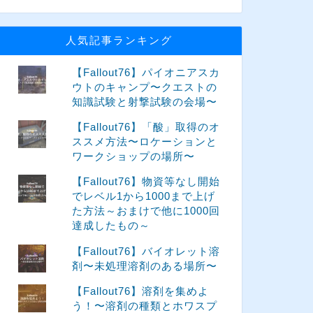
人気記事ランキング
【Fallout76】パイオニアスカ
ウトのキャンプ〜クエストの
知識試験と射撃試験の会場〜
【Fallout76】「酸」取得のオ
ススメ方法〜ロケーションと
ワークショップの場所〜
【Fallout76】物資等なし開始
でレベル1から1000まで上げ
た方法～おまけで他に1000回
達成したもの～
【Fallout76】バイオレット溶
剤〜未処理溶剤のある場所〜
【Fallout76】溶剤を集めよ
う！〜溶剤の種類とホワスプ