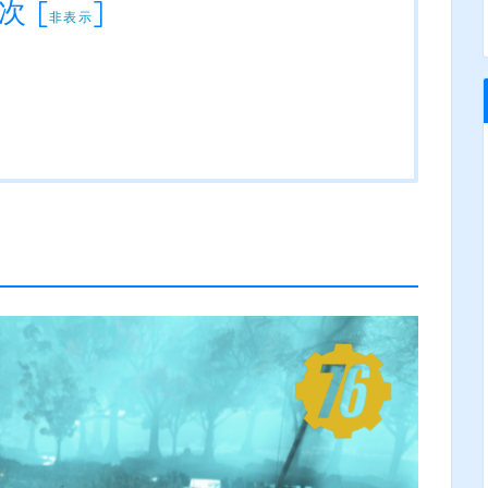
次
[
]
非表示