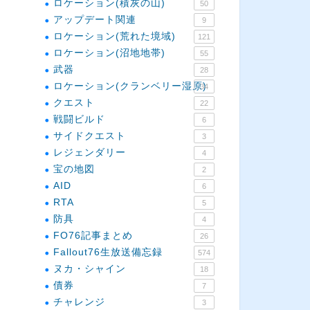
ロケーション(積灰の山)
50
アップデート関連
9
ロケーション(荒れた境域)
121
ロケーション(沼地地帯)
55
武器
28
ロケーション(クランベリー湿原)
34
クエスト
22
戦闘ビルド
6
サイドクエスト
3
レジェンダリー
4
宝の地図
2
AID
6
RTA
5
防具
4
FO76記事まとめ
26
Fallout76生放送備忘録
574
ヌカ・シャイン
18
債券
7
チャレンジ
3