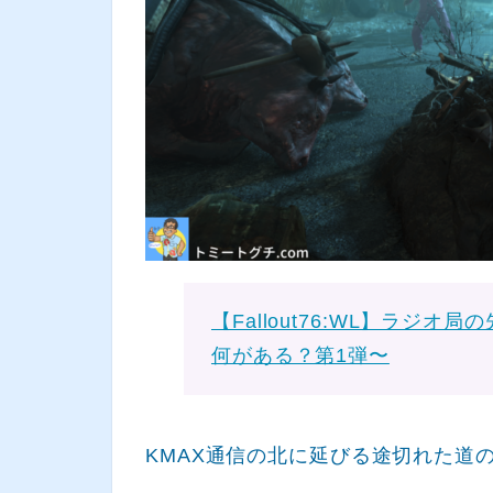
【Fallout76:WL】ラジ
何がある？第1弾〜
KMAX通信の北に延びる途切れた道