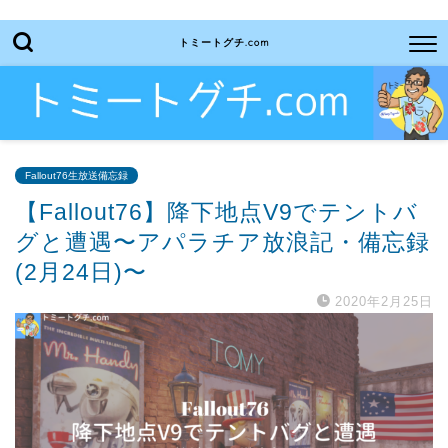
トミートグチ.com
Fallout76生放送備忘録
【Fallout76】降下地点V9でテントバ
グと遭遇〜アパラチア放浪記・備忘録
(2月24日)〜
2020年2月25日