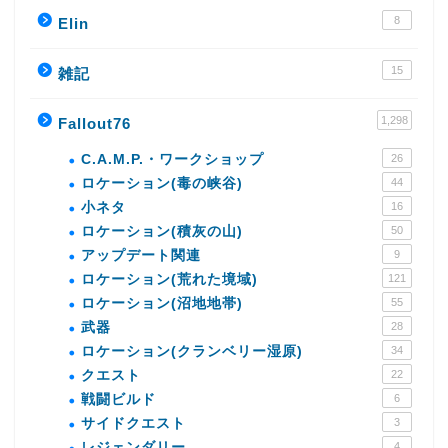
8
Elin
15
雑記
1,298
Fallout76
C.A.M.P.・ワークショップ
26
ロケーション(毒の峡谷)
44
小ネタ
16
ロケーション(積灰の山)
50
アップデート関連
9
ロケーション(荒れた境域)
121
ロケーション(沼地地帯)
55
武器
28
ロケーション(クランベリー湿原)
34
クエスト
22
戦闘ビルド
6
サイドクエスト
3
レジェンダリー
4