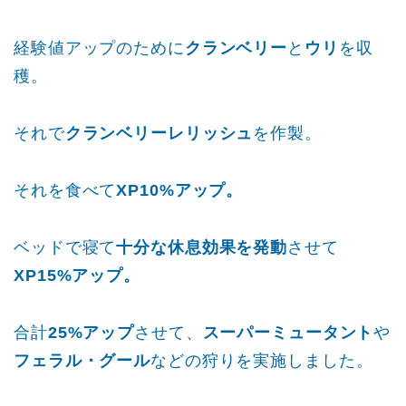
経験値アップのために
クランベリー
と
ウリ
を収
穫。
それで
クランベリーレリッシュ
を作製。
それを食べて
XP10%アップ。
ベッドで寝て
十分な休息効果を発動
させて
XP15%アップ。
合計
25%アップ
させて、
スーパーミュータント
や
フェラル・グール
などの狩りを実施しました。