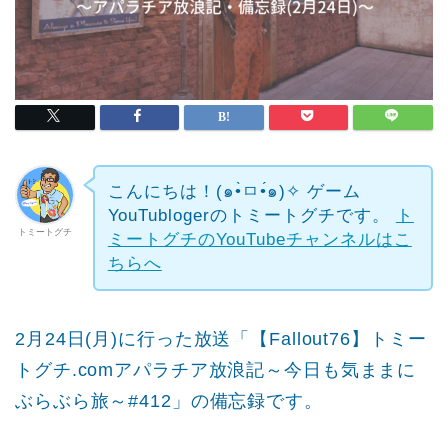
こんにちは！(๑•̀ㅁ•́๑)✧
ゲーム
YouTublogerのトミートグチです。
ト
トミートグチ
ミートグチのYouTubeチャンネルはこ
ちらへ
2月24日(月)に行った放送「【Fallout76】トミー
トグチ.comアパラチア放浪記～今日も気ままに
ぶらぶら旅～#412」の備忘録です。