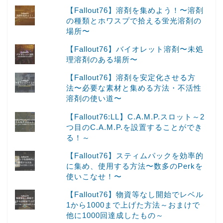
【Fallout76】溶剤を集めよう！〜溶剤
の種類とホワスプで拾える蛍光溶剤の
場所〜
【Fallout76】バイオレット溶剤〜未処
理溶剤のある場所〜
【Fallout76】溶剤を安定化させる方
法〜必要な素材と集める方法・不活性
溶剤の使い道〜
【Fallout76:LL】C.A.M.P.スロット～2
つ目のC.A.M.P.を設置することができ
る！～
【Fallout76】スティムパックを効率的
に集め、使用する方法〜数多のPerkを
使いこなせ！〜
【Fallout76】物資等なし開始でレベル
1から1000まで上げた方法～おまけで
他に1000回達成したもの～