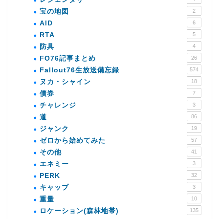
宝の地図
2
AID
6
RTA
5
防具
4
FO76記事まとめ
26
Fallout76生放送備忘録
574
ヌカ・シャイン
18
債券
7
チャレンジ
3
道
86
ジャンク
19
ゼロから始めてみた
57
その他
41
エネミー
3
PERK
32
キャップ
3
重量
10
ロケーション(森林地帯)
135