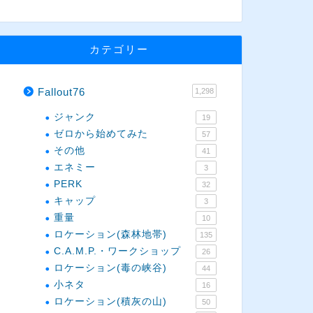
カテゴリー
Fallout76
1,298
ジャンク
19
ゼロから始めてみた
57
その他
41
エネミー
3
PERK
32
キャップ
3
重量
10
ロケーション(森林地帯)
135
C.A.M.P.・ワークショップ
26
ロケーション(毒の峡谷)
44
小ネタ
16
ロケーション(積灰の山)
50