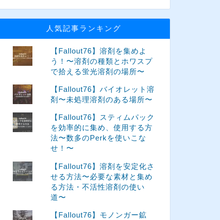
人気記事ランキング
【Fallout76】溶剤を集めよ
う！〜溶剤の種類とホワスプ
で拾える蛍光溶剤の場所〜
【Fallout76】バイオレット溶
剤〜未処理溶剤のある場所〜
【Fallout76】スティムパック
を効率的に集め、使用する方
法〜数多のPerkを使いこな
せ！〜
【Fallout76】溶剤を安定化さ
せる方法〜必要な素材と集め
る方法・不活性溶剤の使い
道〜
【Fallout76】モノンガー鉱