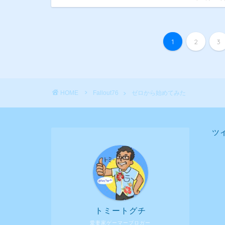
1
2
3
HOME
Fallout76
ゼロから始めてみた
ツ
トミートグチ
愛妻家ゲーマーブロガー