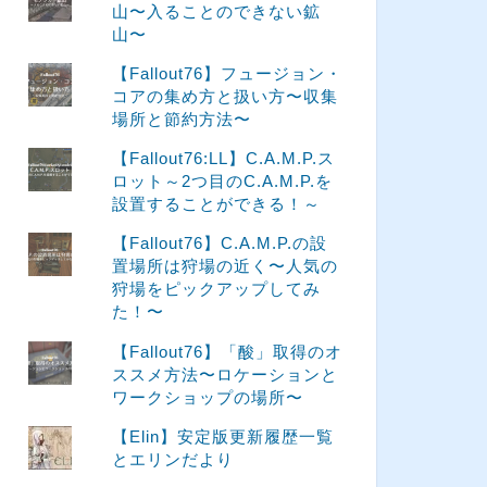
山〜入ることのできない鉱
山〜
【Fallout76】フュージョン・
コアの集め方と扱い方〜収集
場所と節約方法〜
【Fallout76:LL】C.A.M.P.ス
ロット～2つ目のC.A.M.P.を
設置することができる！～
【Fallout76】C.A.M.P.の設
置場所は狩場の近く〜人気の
狩場をピックアップしてみ
た！〜
【Fallout76】「酸」取得のオ
ススメ方法〜ロケーションと
ワークショップの場所〜
【Elin】安定版更新履歴一覧
とエリンだより