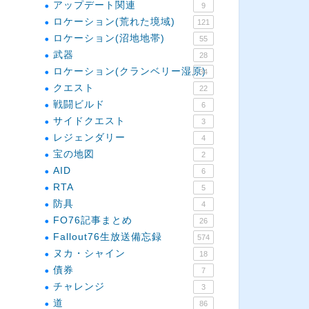
アップデート関連
9
ロケーション(荒れた境域)
121
ロケーション(沼地地帯)
55
武器
28
ロケーション(クランベリー湿原)
34
クエスト
22
戦闘ビルド
6
サイドクエスト
3
レジェンダリー
4
宝の地図
2
AID
6
RTA
5
防具
4
FO76記事まとめ
26
Fallout76生放送備忘録
574
ヌカ・シャイン
18
債券
7
チャレンジ
3
道
86