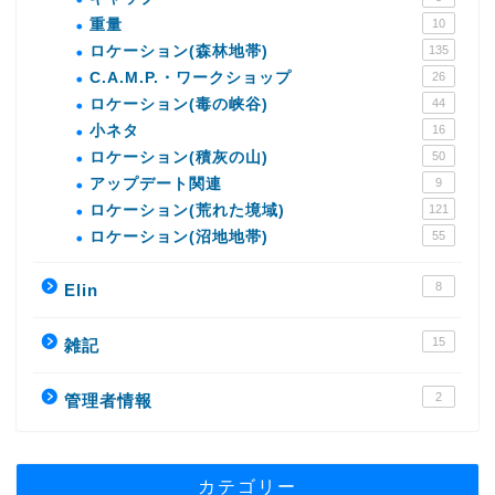
重量
10
ロケーション(森林地帯)
135
C.A.M.P.・ワークショップ
26
ロケーション(毒の峡谷)
44
小ネタ
16
ロケーション(積灰の山)
50
アップデート関連
9
ロケーション(荒れた境域)
121
ロケーション(沼地地帯)
55
8
Elin
15
雑記
2
管理者情報
カテゴリー