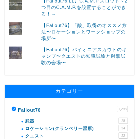
【Fallout76:LL】C.A.M.P.スロット～2
つ目のC.A.M.P.を設置することができ
る！～
【Fallout76】「酸」取得のオススメ方
法〜ロケーションとワークショップの
場所〜
【Fallout76】パイオニアスカウトのキ
ャンプ〜クエストの知識試験と射撃試
験の会場〜
カテゴリー
1,298
Fallout76
武器
28
ロケーション(クランベリー湿原)
34
クエスト
22