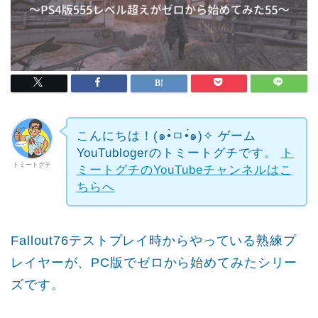
こんにちは！(๑•̀ㅁ•́๑)✧
ゲーム
YouTublogerのトミートグチです。
ト
トミートグチ
ミートグチのYouTubeチャンネルはこ
ちらへ
Fallout76テストプレイ時からやっている熟練プ
レイヤーが、PC版でゼロから始めてみたシリー
ズです。