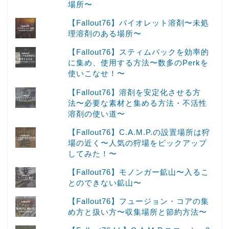
場所〜
【Fallout76】バイオレット溶剤〜未処
理溶剤のある場所〜
【Fallout76】スティムパックを効率的
に集め、使用する方法〜数多のPerkを
使いこなせ！〜
【Fallout76】溶剤を安定化させる方
法〜必要な素材と集める方法・不活性
溶剤の使い道〜
【Fallout76】C.A.M.P.の設置場所は狩
場の近く〜人気の狩場をピックアップ
してみた！〜
【Fallout76】モノンガー鉱山〜入るこ
とのできない鉱山〜
【Fallout76】フュージョン・コアの集
め方と扱い方〜収集場所と節約方法〜