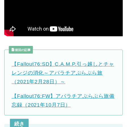
前回の記事
【Fallout76:SD】C.A.M.P.引っ越しとチャ
レンジの消化～アパラチアぶらぶら旅
（2021年2月28日）～
【Fallout76:FW】アパラチアぶらぶら旅備
忘録（2021年10月7日）
続き