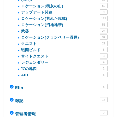
ロケーション(積灰の山)
50
アップデート関連
9
ロケーション(荒れた境域)
121
ロケーション(沼地地帯)
55
武器
28
ロケーション(クランベリー湿原)
34
クエスト
22
戦闘ビルド
6
サイドクエスト
3
レジェンダリー
4
宝の地図
2
AID
6
8
Elin
15
雑記
2
管理者情報