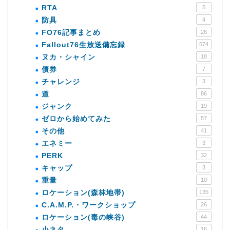
RTA
5
防具
4
FO76記事まとめ
26
Fallout76生放送備忘録
574
ヌカ・シャイン
18
債券
7
チャレンジ
3
道
86
ジャンク
19
ゼロから始めてみた
57
その他
41
エネミー
3
PERK
32
キャップ
3
重量
10
ロケーション(森林地帯)
135
C.A.M.P.・ワークショップ
26
ロケーション(毒の峡谷)
44
小ネタ
16