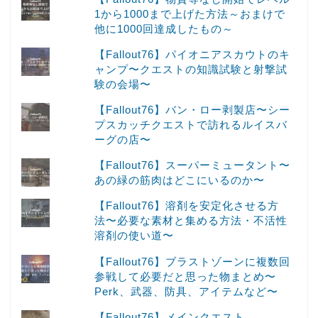
1から1000まで上げた方法～おまけで
他に1000回達成したもの～
【Fallout76】パイオニアスカウトのキ
ャンプ〜クエストの知識試験と射撃試
験の会場〜
【Fallout76】バン・ロー剥製店〜シー
プスカッチクエストで訪れるルイスバ
ーグの店〜
【Fallout76】スーパーミュータント〜
あの緑の筋肉はどこにいるのか〜
【Fallout76】溶剤を安定化させる方
法〜必要な素材と集める方法・不活性
溶剤の使い道〜
【Fallout76】ブラストゾーンに複数回
参戦して必要だと思った物まとめ〜
Perk、武器、防具、アイテムなど〜
【Fallout76】メインクエスト