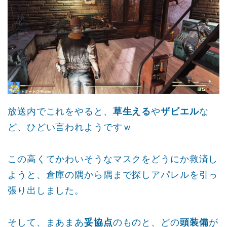
放送内でこれをやると、
草生える
や
ザビエル
な
ど、ひどい言われようですｗ
この高くてかわいそうなマスクをどうにか救済し
ようと、倉庫の隅から隅まで探しアパレルを引っ
張り出しました。
そして、まあまあ
妥協点
のものと、どの
頭装備
が