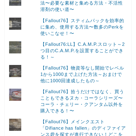
法〜必要な素材と集める方法・不活性
溶剤の使い道〜
【Fallout76】スティムパックを効率的
に集め、使用する方法〜数多のPerkを
使いこなせ！〜
【Fallout76:LL】C.A.M.P.スロット～2
つ目のC.A.M.P.を設置することができ
る！～
【Fallout76】物資等なし開始でレベル
1から1000まで上げた方法～おまけで
他に1000回達成したもの～
【Fallout76】拾うだけではなく、買う
こともできるヌカ・コーラシリーズ〜
コーラ・チェリー・クアンタム以外を
購入できる！〜
【Fallout76】メインクエスト
「Difiance has fallen」のディファイア
ンス砦を探すが進行できない！どこを