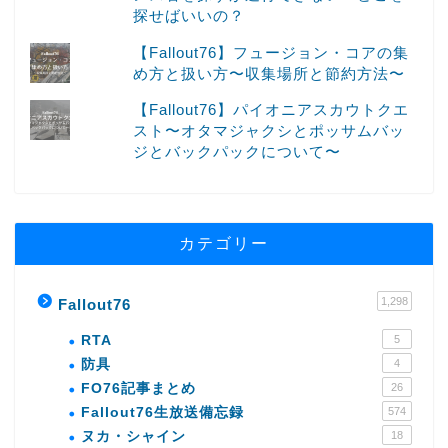
探せばいいの？
【Fallout76】フュージョン・コアの集
め方と扱い方〜収集場所と節約方法〜
【Fallout76】パイオニアスカウトクエ
スト〜オタマジャクシとポッサムバッ
ジとバックパックについて〜
カテゴリー
1,298
Fallout76
RTA
5
防具
4
FO76記事まとめ
26
Fallout76生放送備忘録
574
ヌカ・シャイン
18