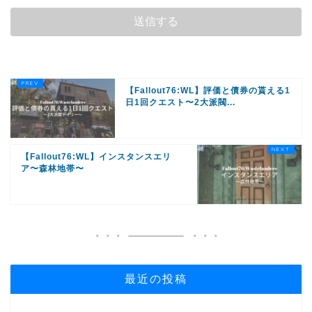
【Fallout76:WL】評価と債券の貰える1
日1回クエスト〜2大派閥...
【Fallout76:WL】インスタンスエリ
ア〜森林地帯〜
最近の投稿