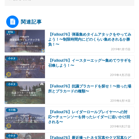
関連記事
RTA
【Fallout76】弾薬集めタイムアタックをやってみ
よう！〜制限時間内にどのくらい集めきれるか勝
負！〜
2019年1月13日
小ネタ
【Fallout76】イースターエッグ〜集めてウサギを
召喚しよう！〜
2019年4月23日
小ネタ
【Fallout76】抗議プラカードを探せ！〜拾った場
所とプラカードの種類〜
2019年6月14日
その他
【Fallout76】レイダーロールプレイヤーへの対
応〜チェーンソーを持ったレイダーに追いかけ回
される〜
2019年9月27日
小ネタ
【Fallout76】最近撮ったネタ写真やクマ写真など