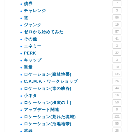
債券
7
チャレンジ
3
道
86
ジャンク
19
ゼロから始めてみた
57
その他
41
エネミー
3
PERK
32
キャップ
3
重量
10
ロケーション(森林地帯)
135
C.A.M.P.・ワークショップ
26
ロケーション(毒の峡谷)
44
小ネタ
16
ロケーション(積灰の山)
50
アップデート関連
9
ロケーション(荒れた境域)
121
ロケーション(沼地地帯)
55
武器
28