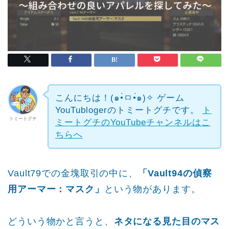
こんにちは！(๑•̀ㅁ•́๑)✧
ゲーム
YouTublogerのトミートグチです。
ト
トミートグチ
ミートグチのYouTubeチャンネルはこ
ちらへ
Vault79での金塊取引の中に、
「Vault94の偵察
用アーマー：マスク」
という物があります。
どういう物かと言うと、
ネタになる見た目のマス