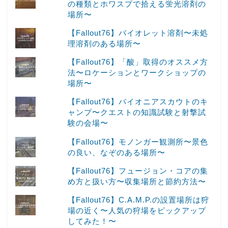
の種類とホワスプで拾える蛍光溶剤の
場所〜
【Fallout76】バイオレット溶剤〜未処
理溶剤のある場所〜
【Fallout76】「酸」取得のオススメ方
法〜ロケーションとワークショップの
場所〜
【Fallout76】パイオニアスカウトのキ
ャンプ〜クエストの知識試験と射撃試
験の会場〜
【Fallout76】モノンガー観測所〜景色
の良い、なぞのある場所〜
【Fallout76】フュージョン・コアの集
め方と扱い方〜収集場所と節約方法〜
【Fallout76】C.A.M.P.の設置場所は狩
場の近く〜人気の狩場をピックアップ
してみた！〜