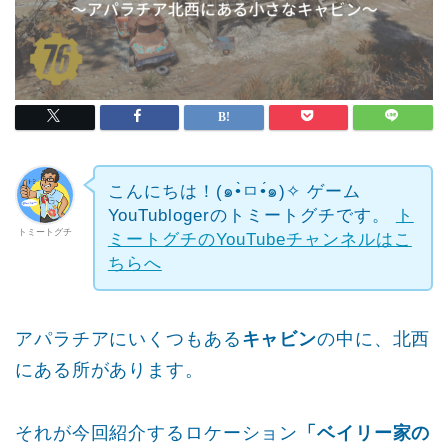
こんにちは！(๑•̀ㅁ•́๑)✧
ゲーム
YouTublogerのトミートグチです。
ト
トミートグチ
ミートグチのYouTubeチャンネルはこ
ちらへ
アパラチアにいくつもある
キャビン
の中に、北西
にある所があります。
それが今回紹介するロケーション
「ベイリー家の