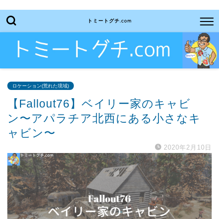
トミートグチ.com
ロケーション(荒れた境域)
【Fallout76】ベイリー家のキャビ
ン〜アパラチア北西にある小さなキ
ャビン〜
2020年2月10日