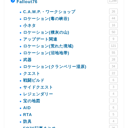
1,298
Fallout76
C.A.M.P.・ワークショップ
26
ロケーション(毒の峡谷)
44
小ネタ
16
ロケーション(積灰の山)
50
アップデート関連
9
ロケーション(荒れた境域)
121
ロケーション(沼地地帯)
55
武器
28
ロケーション(クランベリー湿原)
34
クエスト
22
戦闘ビルド
6
サイドクエスト
3
レジェンダリー
4
宝の地図
2
AID
6
RTA
5
防具
4
26