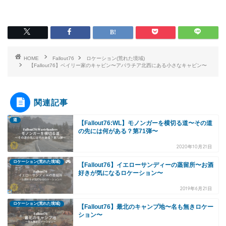
HOME
Fallout76
ロケーション(荒れた境域)
【Fallout76】ベイリー家のキャビン〜アパラチア北西にある小さなキャビン〜
関連記事
道
【Fallout76:WL】モノンガーを横切る道〜その道
の先には何がある？第71弾〜
2020年10月21日
ロケーション(荒れた境域)
【Fallout76】イエローサンディーの蒸留所〜お酒
好きが気になるロケーション〜
2019年6月21日
ロケーション(荒れた境域)
【Fallout76】最北のキャンプ地〜名も無きロケー
ション〜