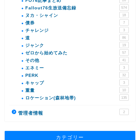
FO76記事まとめ
Fallout76生放送備忘録
574
ヌカ・シャイン
18
債券
7
チャレンジ
3
道
86
ジャンク
19
ゼロから始めてみた
57
その他
41
エネミー
3
PERK
32
キャップ
3
重量
10
ロケーション(森林地帯)
135
2
管理者情報
カテゴリー