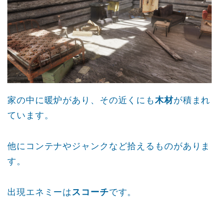
家の中に暖炉があり、その近くにも
木材
が積まれ
ています。
他にコンテナやジャンクなど拾えるものがありま
す。
出現エネミーは
スコーチ
です。