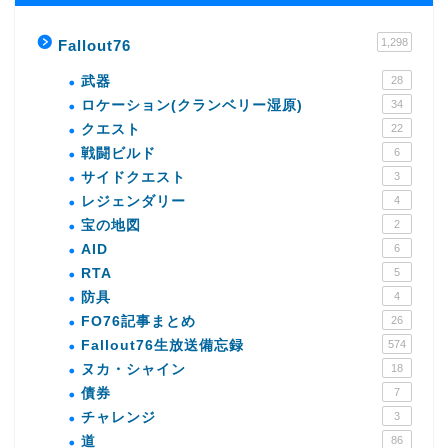
1,298
Fallout76
武器
28
ロケーション(クランベリー湿原)
34
クエスト
22
戦闘ビルド
6
サイドクエスト
3
レジェンダリー
4
宝の地図
2
AID
6
RTA
5
防具
4
FO76記事まとめ
26
Fallout76生放送備忘録
574
ヌカ・シャイン
18
債券
7
チャレンジ
3
道
86