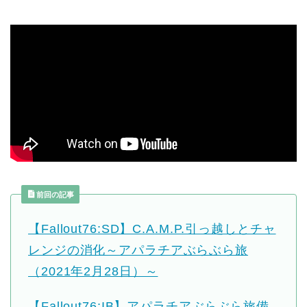
前回の記事
【Fallout76:SD】C.A.M.P.引っ越しとチャ
レンジの消化～アパラチアぶらぶら旅
（2021年2月28日）～
【Fallout76:IB】アパラチアぶらぶら旅備