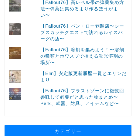
【Fallout76】高レベル帯の弾薬集め方
法〜弾薬は集めるより作るほうがよ
い〜
【Fallout76】バン・ロー剥製店〜シー
プスカッチクエストで訪れるルイスバ
ーグの店〜
【Fallout76】溶剤を集めよう！〜溶剤
の種類とホワスプで拾える蛍光溶剤の
場所〜
【Elin】安定版更新履歴一覧とエリンだ
より
【Fallout76】ブラストゾーンに複数回
参戦して必要だと思った物まとめ〜
Perk、武器、防具、アイテムなど〜
カテゴリー