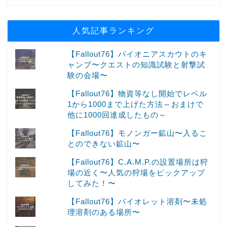
人気記事ランキング
【Fallout76】パイオニアスカウトのキ
ャンプ〜クエストの知識試験と射撃試
験の会場〜
【Fallout76】物資等なし開始でレベル
1から1000まで上げた方法～おまけで
他に1000回達成したもの～
【Fallout76】モノンガー鉱山〜入るこ
とのできない鉱山〜
【Fallout76】C.A.M.P.の設置場所は狩
場の近く〜人気の狩場をピックアップ
してみた！〜
【Fallout76】バイオレット溶剤〜未処
理溶剤のある場所〜