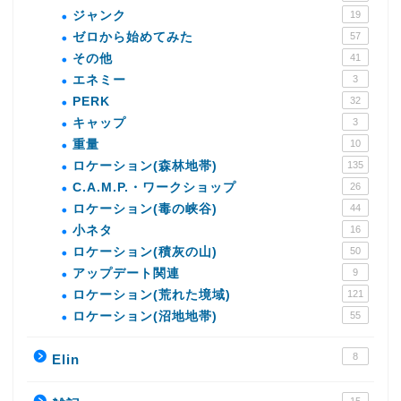
ジャンク
19
ゼロから始めてみた
57
その他
41
エネミー
3
PERK
32
キャップ
3
重量
10
ロケーション(森林地帯)
135
C.A.M.P.・ワークショップ
26
ロケーション(毒の峡谷)
44
小ネタ
16
ロケーション(積灰の山)
50
アップデート関連
9
ロケーション(荒れた境域)
121
ロケーション(沼地地帯)
55
8
Elin