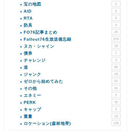
宝の地図
2
AID
6
RTA
5
防具
4
FO76記事まとめ
26
Fallout76生放送備忘録
574
ヌカ・シャイン
18
債券
7
チャレンジ
3
道
86
ジャンク
19
ゼロから始めてみた
57
その他
41
エネミー
3
PERK
32
キャップ
3
重量
10
ロケーション(森林地帯)
135