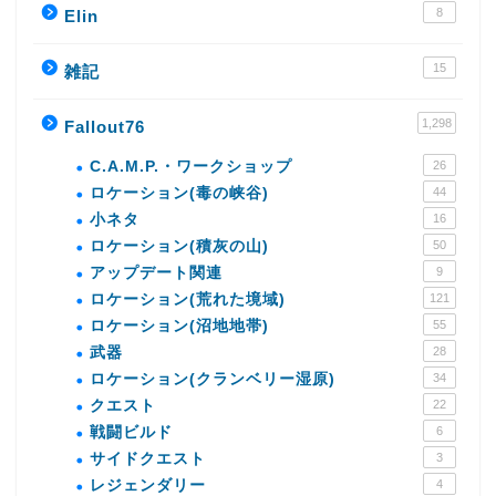
8
Elin
15
雑記
1,298
Fallout76
C.A.M.P.・ワークショップ
26
ロケーション(毒の峡谷)
44
小ネタ
16
ロケーション(積灰の山)
50
アップデート関連
9
ロケーション(荒れた境域)
121
ロケーション(沼地地帯)
55
武器
28
ロケーション(クランベリー湿原)
34
クエスト
22
戦闘ビルド
6
サイドクエスト
3
レジェンダリー
4