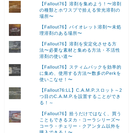
【Fallout76】溶剤を集めよう！〜溶剤
の種類とホワスプで拾える蛍光溶剤の
場所〜
【Fallout76】バイオレット溶剤〜未処
理溶剤のある場所〜
【Fallout76】溶剤を安定化させる方
法〜必要な素材と集める方法・不活性
溶剤の使い道〜
【Fallout76】スティムパックを効率的
に集め、使用する方法〜数多のPerkを
使いこなせ！〜
【Fallout76:LL】C.A.M.P.スロット～2
つ目のC.A.M.P.を設置することができ
る！～
【Fallout76】拾うだけではなく、買う
こともできるヌカ・コーラシリーズ〜
コーラ・チェリー・クアンタム以外を
購入できる！〜