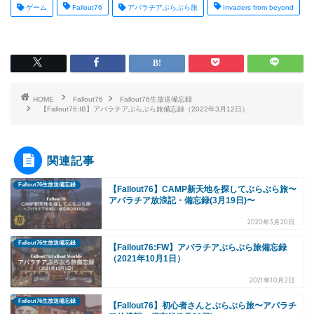
ゲーム
Fallout76
アパラチアぶらぶら旅
Invaders from beyond
HOME
Fallout76
Fallout76生放送備忘録
【Fallout76:IB】アパラチアぶらぶら旅備忘録（2022年3月12日）
関連記事
Fallout76生放送備忘録
【Fallout76】CAMP新天地を探してぶらぶら旅〜
アパラチア放浪記・備忘録(3月19日)〜
2020年3月20日
Fallout76生放送備忘録
【Fallout76:FW】アパラチアぶらぶら旅備忘録
（2021年10月1日）
2021年10月2日
Fallout76生放送備忘録
【Fallout76】初心者さんとぶらぶら旅〜アパラチ