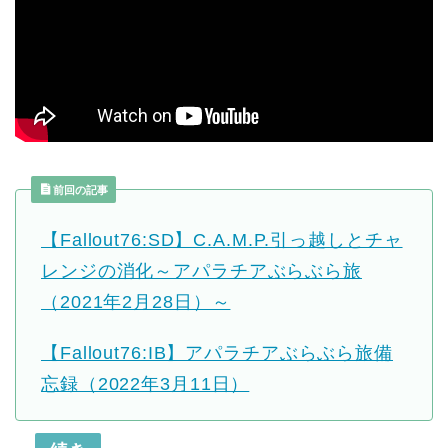
前回の記事
【Fallout76:SD】C.A.M.P.引っ越しとチャ
レンジの消化～アパラチアぶらぶら旅
（2021年2月28日）～
【Fallout76:IB】アパラチアぶらぶら旅備
忘録（2022年3月11日）