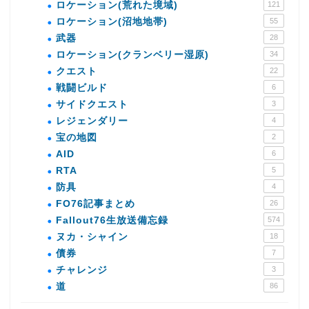
ロケーション(荒れた境域)
121
ロケーション(沼地地帯)
55
武器
28
ロケーション(クランベリー湿原)
34
クエスト
22
戦闘ビルド
6
サイドクエスト
3
レジェンダリー
4
宝の地図
2
AID
6
RTA
5
防具
4
FO76記事まとめ
26
Fallout76生放送備忘録
574
ヌカ・シャイン
18
債券
7
チャレンジ
3
道
86