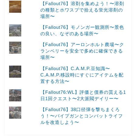
【Fallout76】溶剤を集めよう！〜溶剤
の種類とホワスプで拾える蛍光溶剤の
場所〜
【Fallout76】モノンガー観測所〜景色
の良い、なぞのある場所〜
【Fallout76】アーロンホルト農場〜ク
ランベリーを安全で多めに確保できる
場所〜
【Fallout76】C.A.M.P.豆知識〜
C.A.M.P.移設時にすぐにアイテムを配
置する方法〜
【Fallout76:WL】評価と債券の貰える1
日1回クエスト〜2大派閥デイリー〜
【Fallout76】38口径弾を撃ちまくろ
う！〜パイプガンとコンバットライフ
ルを改造しよう〜