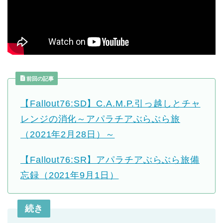
前回の記事
【Fallout76:SD】C.A.M.P.引っ越しとチャ
レンジの消化～アパラチアぶらぶら旅
（2021年2月28日）～
【Fallout76:SR】アパラチアぶらぶら旅備
忘録（2021年9月1日）
続き