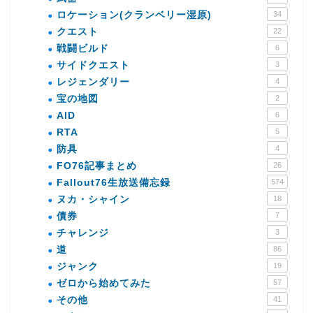
ロケーション(クランベリー湿原)
34
クエスト
22
戦闘ビルド
6
サイドクエスト
3
レジェンダリー
4
宝の地図
2
AID
6
RTA
5
防具
4
FO76記事まとめ
26
Fallout76生放送備忘録
574
ヌカ・シャイン
18
債券
7
チャレンジ
3
道
86
ジャンク
19
ゼロから始めてみた
57
その他
41