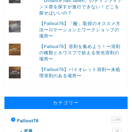
「Difiance has fallen」のディファイア
ンス砦を探すが進行できない！どこを
探せばいいの？
【Fallout76】「酸」取得のオススメ方
法〜ロケーションとワークショップの
場所〜
【Fallout76】溶剤を集めよう！〜溶剤
の種類とホワスプで拾える蛍光溶剤の
場所〜
【Fallout76】バイオレット溶剤〜未処
理溶剤のある場所〜
カテゴリー
1,298
Fallout76
武器
28