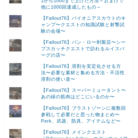
1から1000まで上げた方法～おまけで
他に1000回達成したもの～
【Fallout76】パイオニアスカウトのキ
ャンプ〜クエストの知識試験と射撃試
験の会場〜
【Fallout76】バン・ロー剥製店〜シー
プスカッチクエストで訪れるルイスバ
ーグの店〜
【Fallout76】溶剤を安定化させる方
法〜必要な素材と集める方法・不活性
溶剤の使い道〜
【Fallout76】スーパーミュータント〜
あの緑の筋肉はどこにいるのか〜
【Fallout76】ブラストゾーンに複数回
参戦して必要だと思った物まとめ〜
Perk、武器、防具、アイテムなど〜
【Fallout76】メインクエスト