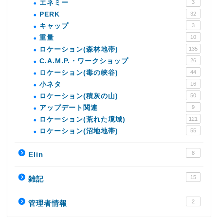
エネミー
3
PERK
32
キャップ
3
重量
10
ロケーション(森林地帯)
135
C.A.M.P.・ワークショップ
26
ロケーション(毒の峡谷)
44
小ネタ
16
ロケーション(積灰の山)
50
アップデート関連
9
ロケーション(荒れた境域)
121
ロケーション(沼地地帯)
55
8
Elin
15
雑記
2
管理者情報