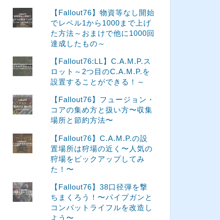
【Fallout76】物資等なし開始
でレベル1から1000まで上げ
た方法～おまけで他に1000回
達成したもの～
【Fallout76:LL】C.A.M.P.ス
ロット～2つ目のC.A.M.P.を
設置することができる！～
【Fallout76】フュージョン・
コアの集め方と扱い方〜収集
場所と節約方法〜
【Fallout76】C.A.M.P.の設
置場所は狩場の近く〜人気の
狩場をピックアップしてみ
た！〜
【Fallout76】38口径弾を撃
ちまくろう！〜パイプガンと
コンバットライフルを改造し
よう〜