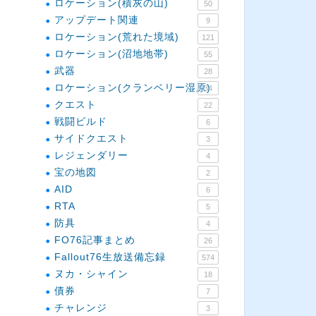
ロケーション(積灰の山)
50
アップデート関連
9
ロケーション(荒れた境域)
121
ロケーション(沼地地帯)
55
武器
28
ロケーション(クランベリー湿原)
34
クエスト
22
戦闘ビルド
6
サイドクエスト
3
レジェンダリー
4
宝の地図
2
AID
6
RTA
5
防具
4
FO76記事まとめ
26
Fallout76生放送備忘録
574
ヌカ・シャイン
18
債券
7
チャレンジ
3