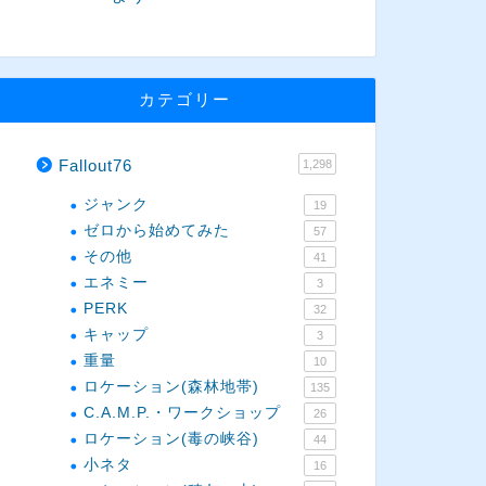
カテゴリー
Fallout76
1,298
ジャンク
19
ゼロから始めてみた
57
その他
41
エネミー
3
PERK
32
キャップ
3
重量
10
ロケーション(森林地帯)
135
C.A.M.P.・ワークショップ
26
ロケーション(毒の峡谷)
44
小ネタ
16