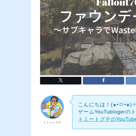
こんにちは！(๑•̀ㅁ•́๑)
ゲームYouTubloge
トミートグチのYouTu
トミートグチ