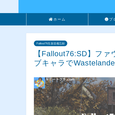
ホーム
プ
Fallout76生放送備忘録
【Fallout76:SD
ブキャラでWastelan