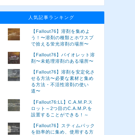
人気記事ランキング
【Fallout76】溶剤を集めよ
う！〜溶剤の種類とホワスプ
で拾える蛍光溶剤の場所〜
【Fallout76】バイオレット溶
剤〜未処理溶剤のある場所〜
【Fallout76】溶剤を安定化さ
せる方法〜必要な素材と集め
る方法・不活性溶剤の使い
道〜
【Fallout76:LL】C.A.M.P.ス
ロット～2つ目のC.A.M.P.を
設置することができる！～
【Fallout76】スティムパック
を効率的に集め、使用する方