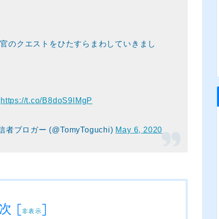
令官のクエストをひたすらまわしていきまし
w
https://t.co/B8doS9lMgP
信者ブロガー (@TomyToguchi)
May 6, 2020
次
[
]
非表示