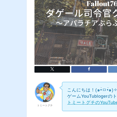
こんにちは！(๑•̀ㅁ•́๑)
ゲームYouTubloge
トミートグチのYouTu
トミートグチ