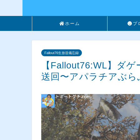
ホーム
プ
Fallout76生放送備忘録
【Fallout76:WL
送回〜アパラチアぶらぶ