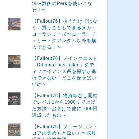
法〜数多のPerkを使いこな
せ！〜
【Fallout76】拾うだけではな
く、買うこともできるヌカ・
コーラシリーズ〜コーラ・チ
ェリー・クアンタム以外を購
入できる！〜
【Fallout76】メインクエスト
「Difiance has fallen」のデ
ィファイアンス砦を探すが進
行できない！どこを探せばい
いの？
【Fallout76】物資等なし開始
でレベル1から1000まで上げ
た方法～おまけで他に1000回
達成したもの～
【Fallout76】フュージョン・
コアの集め方と扱い方〜収集