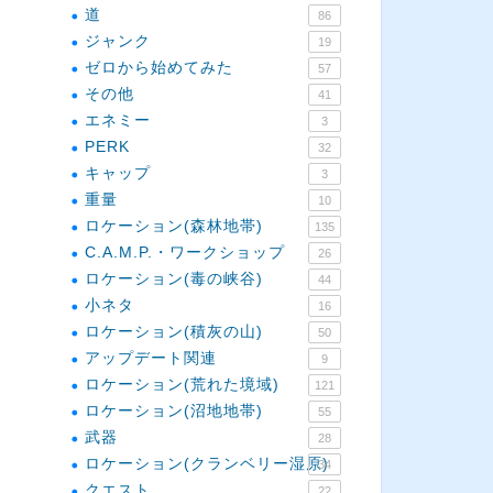
道
86
ジャンク
19
ゼロから始めてみた
57
その他
41
エネミー
3
PERK
32
キャップ
3
重量
10
ロケーション(森林地帯)
135
C.A.M.P.・ワークショップ
26
ロケーション(毒の峡谷)
44
小ネタ
16
ロケーション(積灰の山)
50
アップデート関連
9
ロケーション(荒れた境域)
121
ロケーション(沼地地帯)
55
武器
28
ロケーション(クランベリー湿原)
34
クエスト
22