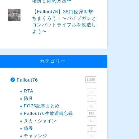
場所と節約方法〜
【Fallout76】38口径弾を撃
ちまくろう！〜パイプガンと
コンバットライフルを改造し
よう〜
カテゴリー
Fallout76
1,298
RTA
5
防具
4
FO76記事まとめ
26
Fallout76生放送備忘録
574
ヌカ・シャイン
18
債券
7
チャレンジ
3