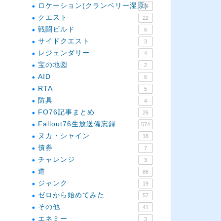
ロケーション(クランベリー湿原)
34
クエスト
22
戦闘ビルド
6
サイドクエスト
3
レジェンダリー
4
宝の地図
2
AID
6
RTA
5
防具
4
FO76記事まとめ
26
Fallout76生放送備忘録
574
ヌカ・シャイン
18
債券
7
チャレンジ
3
道
86
ジャンク
19
ゼロから始めてみた
57
その他
41
エネミー
3