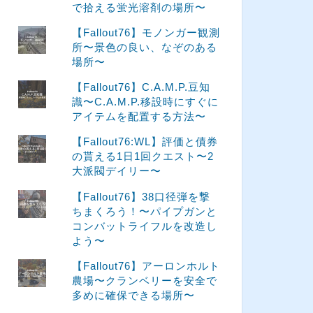
で拾える蛍光溶剤の場所〜
【Fallout76】モノンガー観測
所〜景色の良い、なぞのある
場所〜
【Fallout76】C.A.M.P.豆知
識〜C.A.M.P.移設時にすぐに
アイテムを配置する方法〜
【Fallout76:WL】評価と債券
の貰える1日1回クエスト〜2
大派閥デイリー〜
【Fallout76】38口径弾を撃
ちまくろう！〜パイプガンと
コンバットライフルを改造し
よう〜
【Fallout76】アーロンホルト
農場〜クランベリーを安全で
多めに確保できる場所〜