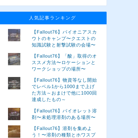
人気記事ランキング
【Fallout76】パイオニアスカ
ウトのキャンプ〜クエストの
知識試験と射撃試験の会場〜
【Fallout76】「酸」取得のオ
ススメ方法〜ロケーションと
ワークショップの場所〜
【Fallout76】物資等なし開始
でレベル1から1000まで上げ
た方法～おまけで他に1000回
達成したもの～
【Fallout76】バイオレット溶
剤〜未処理溶剤のある場所〜
【Fallout76】溶剤を集めよ
う！〜溶剤の種類とホワスプ