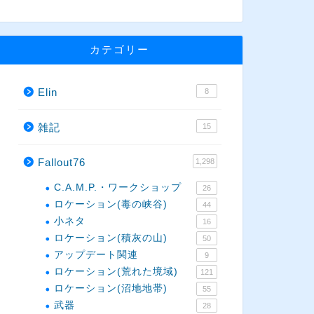
カテゴリー
Elin
8
雑記
15
Fallout76
1,298
C.A.M.P.・ワークショップ
26
ロケーション(毒の峡谷)
44
小ネタ
16
ロケーション(積灰の山)
50
アップデート関連
9
ロケーション(荒れた境域)
121
ロケーション(沼地地帯)
55
武器
28