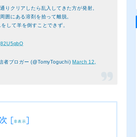
も通りクリアしたら乱入してきた方が発射。
の周囲にある溶剤を拾って離脱。
ミスをして羊を倒すことできず。
iOg82U5qbO
信者ブロガー (@TomyToguchi)
March 12,
次
[
]
非表示