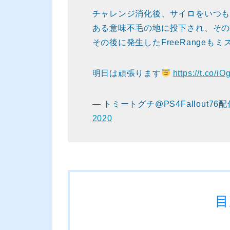
チャレンジ消化後、サイロをいつ
ある意味不毛の地に投下され、そ
その後に発生したFreeRangeも
明日は頑張ります
https://t.co/
— トミートグチ@PS4Fallout76配
2020
目