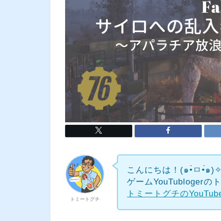
こんにちは！(๑•̀ㅁ•́๑)
ゲームYouTubloge
トミートグチのYouTu
トミートグチ