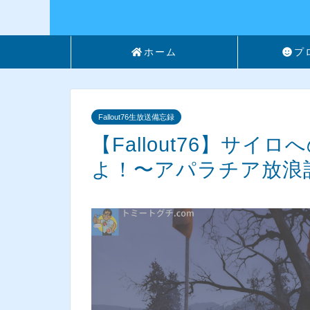
ホーム
プ
Fallout76生放送備忘録
【Fallout76】サ
よ！〜アパラチア放浪記