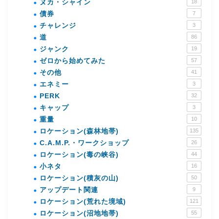
ヌカ・シャイン
18
債券
7
チャレンジ
3
道
86
ジャンク
19
ゼロから始めてみた
57
その他
41
エネミー
3
PERK
32
キャップ
3
重量
10
ロケーション(森林地帯)
135
C.A.M.P.・ワークショップ
26
ロケーション(毒の峡谷)
44
小ネタ
16
ロケーション(積灰の山)
50
アップデート関連
9
ロケーション(荒れた境域)
121
ロケーション(沼地地帯)
55