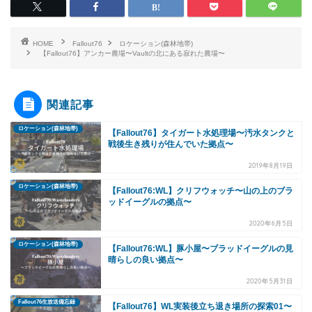
HOME
Fallout76
ロケーション(森林地帯)
【Fallout76】アンカー農場〜Vaultの北にある寂れた農場〜
関連記事
ロケーション(森林地帯)
【Fallout76】タイガート水処理場〜汚水タンクと
戦後生き残りが住んでいた拠点〜
2019年8月19日
ロケーション(森林地帯)
【Fallout76:WL】クリフウォッチ〜山の上のブラ
ッドイーグルの拠点〜
2020年6月5日
ロケーション(森林地帯)
【Fallout76:WL】豚小屋〜ブラッドイーグルの見
晴らしの良い拠点〜
2020年5月31日
Fallout76生放送備忘録
【Fallout76】WL実装後立ち退き場所の探索01〜