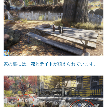
家の裏には、
花
と
テイト
が植えられています。