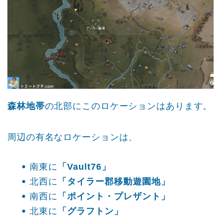
森林地帯
の北部にこのロケーションはあります。
周辺の有名なロケーションは、
南東に
「Vault76」
北西に
「タイラー郡移動遊園地」
南西に
「ポイント・プレザント」
北東に
「グラフトン」