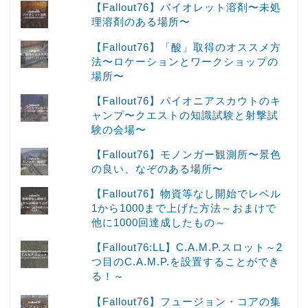
【Fallout76】バイオレット溶剤〜未処
理溶剤のある場所〜
【Fallout76】「酸」取得のオススメ方
法〜ロケーションとワークショップの
場所〜
【Fallout76】パイオニアスカウトのキ
ャンプ〜クエストの知識試験と射撃試
験の会場〜
【Fallout76】モノンガー観測所〜景色
の良い、なぞのある場所〜
【Fallout76】物資等なし開始でレベル
1から1000まで上げた方法～おまけで
他に1000回達成したもの～
【Fallout76:LL】C.A.M.P.スロット～2
つ目のC.A.M.P.を設置することができ
る！～
【Fallout76】フュージョン・コアの集