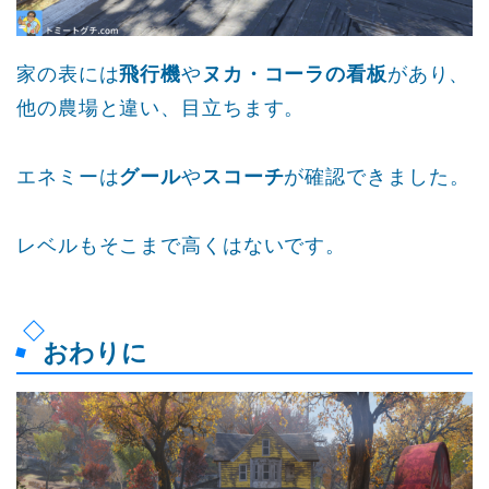
家の表には
飛行機
や
ヌカ・コーラの看板
があり、
他の農場と違い、目立ちます。
エネミーは
グール
や
スコーチ
が確認できました。
レベルもそこまで高くはないです。
おわりに