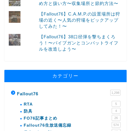
め方と扱い方〜収集場所と節約方法〜
【Fallout76】C.A.M.P.の設置場所は狩
場の近く〜人気の狩場をピックアップ
してみた！〜
【Fallout76】38口径弾を撃ちまくろ
う！〜パイプガンとコンバットライフ
ルを改造しよう〜
カテゴリー
1,298
Fallout76
RTA
5
防具
4
FO76記事まとめ
26
Fallout76生放送備忘録
574