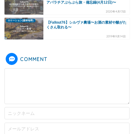
アパラチアぶらぶら旅・備忘録(4月12日)〜
2020年4月13日
ロケーション(森林地帯)
【Fallout76】シルヴァ農場〜お酒の素材や酸がた
くさん取れる〜
2019年9月14日
COMMENT