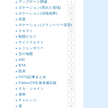
アップデート関連
9
ロケーション(荒れた境域)
121
ロケーション(沼地地帯)
55
武器
28
ロケーション(クランベリー湿原)
34
クエスト
22
戦闘ビルド
6
サイドクエスト
3
レジェンダリー
4
宝の地図
2
AID
6
RTA
5
防具
4
FO76記事まとめ
26
Fallout76生放送備忘録
574
ヌカ・シャイン
18
債券
7
チャレンジ
3
道
86