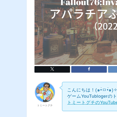
こんにちは！(๑•̀ㅁ•́๑)
ゲームYouTubloge
トミートグチのYouTu
トミートグチ