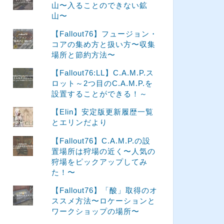
山〜入ることのできない鉱
山〜
【Fallout76】フュージョン・
コアの集め方と扱い方〜収集
場所と節約方法〜
【Fallout76:LL】C.A.M.P.ス
ロット～2つ目のC.A.M.P.を
設置することができる！～
【Elin】安定版更新履歴一覧
とエリンだより
【Fallout76】C.A.M.P.の設
置場所は狩場の近く〜人気の
狩場をピックアップしてみ
た！〜
【Fallout76】「酸」取得のオ
ススメ方法〜ロケーションと
ワークショップの場所〜