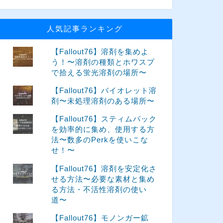
人気記事ランキング
【Fallout76】溶剤を集めよ
う！〜溶剤の種類とホワスプ
で拾える蛍光溶剤の場所〜
【Fallout76】バイオレット溶
剤〜未処理溶剤のある場所〜
【Fallout76】スティムパック
を効率的に集め、使用する方
法〜数多のPerkを使いこな
せ！〜
【Fallout76】溶剤を安定化さ
せる方法〜必要な素材と集め
る方法・不活性溶剤の使い
道〜
【Fallout76】モノンガー鉱