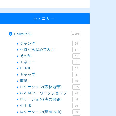
カテゴリー
Fallout76
1,298
ジャンク
19
ゼロから始めてみた
57
その他
41
エネミー
3
PERK
32
キャップ
3
重量
10
ロケーション(森林地帯)
135
C.A.M.P.・ワークショップ
26
ロケーション(毒の峡谷)
44
小ネタ
16
ロケーション(積灰の山)
50